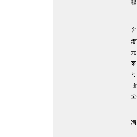
程
舍
港
元
来
号
通
全
现
满