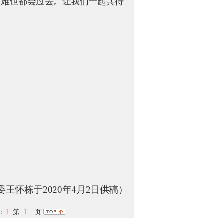
难也都会过去。让我们一起共待
委王怀栋于
2020年4月2日
供稿）
：
1
第 1 页