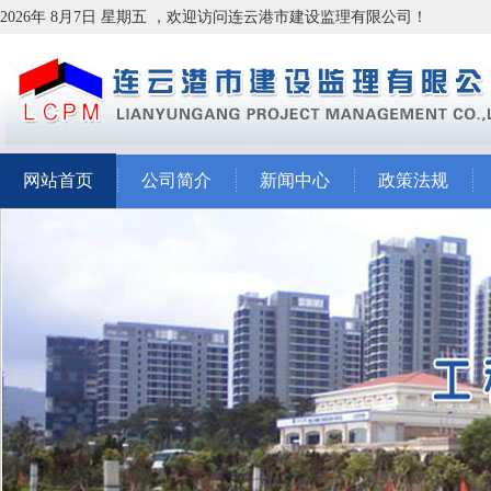
2026年 8月7日 星期五 ，欢迎访问连云港市建设监理有限公司！
网站首页
公司简介
新闻中心
政策法规