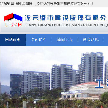
2026年 8月9日 星期日 ，欢迎访问连云港市建设监理有限公司！
网站首页
公司简介
新闻中心
政策法规