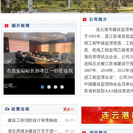
连云港市建设监理
于1991年，是江苏省首
用工程甲级监理资质，工
质、机电工程监理乙级资
项目管理试点企业。公司2003
连续五次被江苏省建设厅授
市质安站站长孙孝江一行莅临我
2007年、2010年、20
进工程监理企业”。公司2001
中国建设监理协会会员单
公司...
苏省科技型AAA级信誉咨询企业
·
建设工程消防设计审查验收…
08-25
·
省住房城乡建设厅关于进一…
08-20