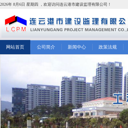
2026年 8月6日 星期四 ，欢迎访问连云港市建设监理有限公司！
网站首页
公司简介
新闻中心
政策法规