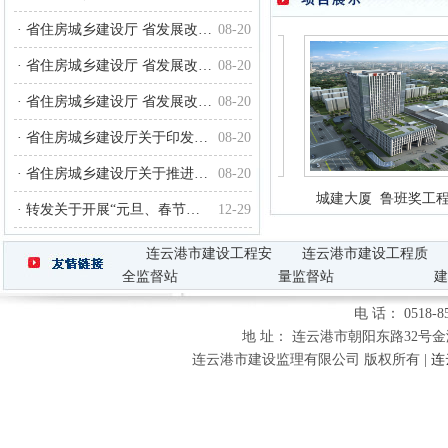
·
省住房城乡建设厅 省发展改…
08-20
·
省住房城乡建设厅 省发展改…
08-20
·
省住房城乡建设厅 省发展改…
08-20
·
省住房城乡建设厅关于印发…
08-20
·
省住房城乡建设厅关于推进…
08-20
司职业技…
徐圩新区地下综合管廊…
城建大厦 鲁班奖工程…
·
转发关于开展“元旦、春节…
12-29
连云港市建设工程安
连云港市建设工程质
全监督站
量监督站
建
电 话： 0518-85
地 址： 连云港市朝阳东路32号金海财富
连云港市建设监理有限公司 版权所有 |
连