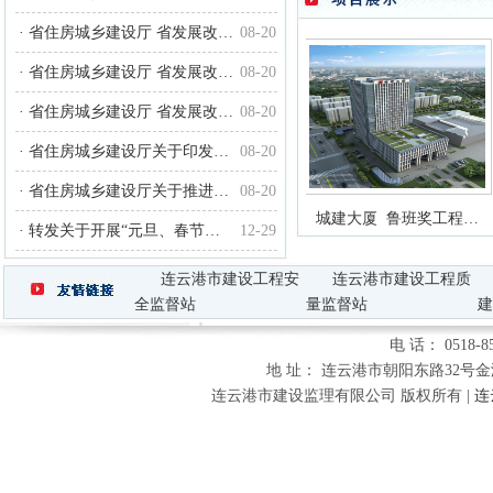
·
省住房城乡建设厅 省发展改…
08-20
·
省住房城乡建设厅 省发展改…
08-20
·
省住房城乡建设厅 省发展改…
08-20
·
省住房城乡建设厅关于印发…
08-20
·
省住房城乡建设厅关于推进…
08-20
业技…
徐圩新区地下综合管廊…
城建大厦 鲁班奖工程…
·
转发关于开展“元旦、春节…
12-29
连云港市建设工程安
连云港市建设工程质
全监督站
量监督站
建
电 话： 0518-85
地 址： 连云港市朝阳东路32号金海财富
连云港市建设监理有限公司 版权所有 |
连